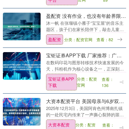
体指....
盈配资 没有作业，也没有年龄界限，羡慕了!
沐一帆 在张堰镇小雁子“宝宝屋”的音乐主
题区，孩子们在家长陪伴下，敲击儿童编
钟、木琴和手鼓等简易乐器，感受不同音
盈配资
分类：配资官网
查看：82
色带来的变化。这里还设有多种动手动脑
活动，让孩子....
宝钜证券APP下载 厂家推荐：广州精艺诚光电科技有限公司，内置净化抖粉机/白墨抖粉机/DTFSHAKER/DTF抖粉机/A1抖粉机技术先驱者
在数码印花与图形转移技术快速发展的今
天，抖粉机作为核心设备之一，正深刻影
响着广告、UV打印、数码印花、丝网印刷
宝钜证券APP
分类：配资
查看：
等多个行业的生产效率与成品质量。据行
下载
官网
136
业数据显示，2....
大资本配资平台 美国母亲与6岁双胞胎遭枪杀，家暴前夫获孩子遗体，生前有所预感
2025年12月3日，美国阿肯色州博南扎镇
的一处民宅内传来了一声撕心裂肺的噩
耗：40岁的查丽蒂·比利斯与她6岁的双胞
大资本配资
分类：配资
查看：
胎女儿和儿子在家中遭遇枪击身亡。这起