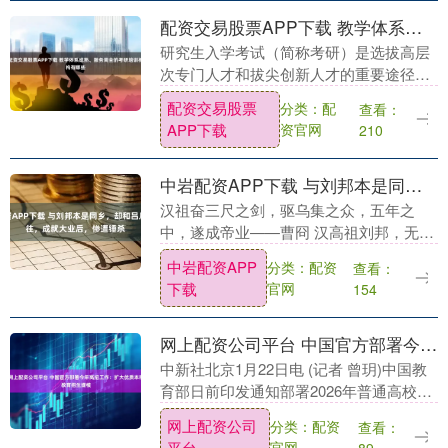
配资交易股票APP下载 教学体系成熟、服务周全的考研培训机构有哪些
研究生入学考试（简称考研）是选拔高层
次专门人才和拔尖创新人才的重要途径，
对于个人学术深造和职业发展具有深远影
配资交易股票
分类：配
查看：
响。明确2026年考研的全流程时间线是成
APP下载
资官网
210
功规划与备考....
中岩配资APP下载 与刘邦本是同乡，却和吕后私密交往，成就大业后，惨遭锤杀
汉祖奋三尺之剑，驱乌集之众，五年之
中，遂成帝业——曹冏 汉高祖刘邦，无疑
是中国历史上最为杰出的帝王之一，他的
中岩配资APP
分类：配资
查看：
名字在历史上永远镌刻。他的崛起，源于
下载
官网
154
秦末那场撼动天下....
网上配资公司平台 中国官方部署今年高招工作：扩大优质本科教育招生规模
中新社北京1月22日电 (记者 曾玥)中国教
育部日前印发通知部署2026年普通高校招
生工作，其中要求推动高等教育提质扩
网上配资公司
分类：配资
查看：
容，扩大优质本科教育招生规模。 通知具
平台
官网
89