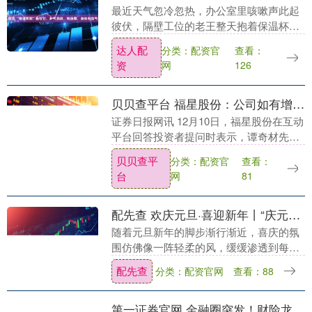
最近天气忽冷忽热，办公室里咳嗽声此起
彼伏，隔壁工位的老王整天抱着保温杯叹
气："这痰啊，就像502胶水似的黏在喉咙
达人配
分类：配资官
查看：
里，咳不出来又咽不下去！"我默默从抽屉
资
网
126
里掏出一包....
贝贝查平台 福星股份：公司如有增补新的董事，会及时发布公告
证券日报网讯 12月10日，福星股份在互动
平台回答投资者提问时表示，谭奇材先生
仍担任福星集团董事，公司如有增补新的
贝贝查平
分类：配资官
查看：
董事，会及时发布公告。....
台
网
81
配先查 欢庆元旦·喜迎新年丨“庆元旦·迎新年”职工趣味游园活动
随着元旦新年的脚步渐行渐近，喜庆的氛
围仿佛像一阵轻柔的风，缓缓渗透到每一
个角落。为了迎接这个充满希望的时刻，
配先查
分类：配资官网
查看：88
我们精心策划了一场别具一格的“喜迎新
年”游园会，旨在....
第一证券官网 金融圈突发！财险龙头一把手被带走！股价大跌超6%……