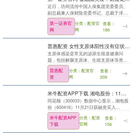
近日，坊间流传中国人保集团党委委员、
副总裁兼人保财险党委书记、总裁于泽被
带走的消息，目前尚未有官方消息发布。
第一证券官
分类：配资官
查看：
券商中国记者了解到，上周末业内就开始
网
网
186
有于泽被带走的....
普惠配资 女性支原体阳性没有症状需要治疗吗？帮你安心应对！
支原体感染是常见的泌尿生殖道健康问
题，包括解脲支原体、生殖支原体等类
型。这类细菌可能通过亲密接触传播，但
普惠配
分类：配资官
查看：
查出阳性≠生病！比如解脲支原体，它在
资
网
209
很多健康女性身上就属....
米牛配资APP下载 湘电股份：11月21日获融资买入2402.14万元
同花顺（300033）数据中心显示，湘电股
份（600416）11月21日获融资买入
2402.14万元，当前融资余额13.40亿元，
米牛配资APP
分类：配资
查看：
占流通市值的7.39%，超过历....
下载
官网
156