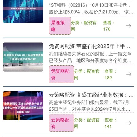
*ST和科（002816）10月10日涨停收盘，
股价上涨5.00%，收盘价为21.00元。 该股
于上午 9:25:00涨停。截止15:00:31打开涨
景逸策
分类：配资官
查看：
停2次，封....
略
网
176
凭资网配资 荣盛石化2025年上半年末的债务压力大吗? 新项目建设还搞不搞?
我们继续看荣盛石化的财报，上一篇文章
已经从产品、地区和分季度等各个维度看
过其营收和盈利情况，也做了成本费用结
凭资网配
分类：配资官
查看：
构分析。接下来就再把现金流量和资产负
资
网
182
债结构等方面也看....
云策略配资 高盛主经纪业务数据：对冲基金以一年来最快速度卖出美国科技股
高盛主经纪业务部门报告显示，截至7月
25日当周，对冲基金以2024年7月以来最
快步伐降低美国科技、媒体和电信股的风
云策略配
分类：配资官
查看：
险敞口，多头仓位的抛售速度超过了空头
资
网
141
回补。数据....