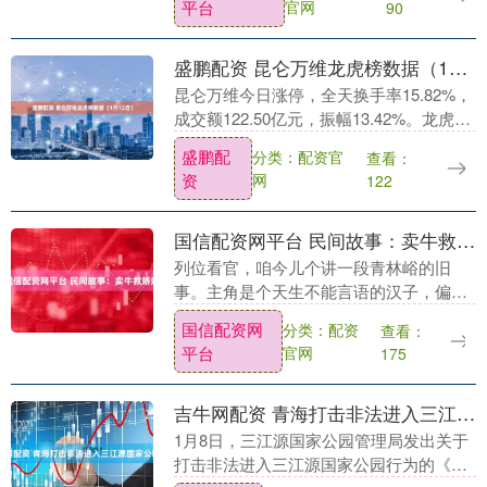
平台
官网
90
悲剧发生....
盛鹏配资 昆仑万维龙虎榜数据（1月12日）
昆仑万维今日涨停，全天换手率15.82%，
成交额122.50亿元，振幅13.42%。龙虎榜
数据显示，机构净卖出5.36亿元，深股通
盛鹏配
分类：配资官
查看：
净卖出2.50亿元，营业部席位....
资
网
122
国信配资网平台 民间故事：卖牛救娇娘
列位看官，咱今儿个讲一段青林峪的旧
事。主角是个天生不能言语的汉子，偏凭
着一副肝胆，干出了桩惊动四邻的义举。
国信配资网
分类：配资
查看：
这事儿里有凶险，有暖意，您且坐稳了，
平台
官网
175
听我慢慢道来。 那....
吉牛网配资 青海打击非法进入三江源国家公园行为
1月8日，三江源国家公园管理局发出关于
打击非法进入三江源国家公园行为的《通