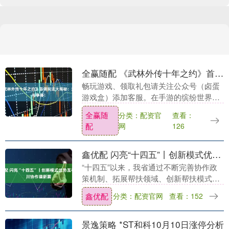
全赢随配 《武林外传十年之约》首领玩法大揭秘：江湖争霸，谁与争锋！
畅玩游戏、领取礼包请关注公众号（卤蛋
游戏盒）添加客服。在手游的缤纷世界
里，卤蛋游戏盒宛如一座怀旧与传奇交织
全赢随
分类：配资官
查看：
的梦幻乐园。它精心搜罗各大传奇游戏，
配
网
126
让热血与激情永不落....
鑫优配 闪亮“十四五”丨创新模式优势互补 浙川协作谱新篇
“十四五”以来，我省通过不断完善协作政
策机制、拓展帮扶领域、创新帮扶模式，
突出浙江特色元素赋能浙川协作，推动浙
鑫优配
分类：配资官网
查看：152
川两省产业互补、观念互通、共同发展。
这里是四川凉....
景逸策略 *ST和科10月10日涨停分析