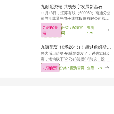
九融配资端 共筑数字发展新基石 同绘智慧南通新蓝图——南通分公司与江苏通光电子线缆股份有限公司签署战略合作协议
11月18日，江苏有线（600959）南通分公
司与江苏通光电子线缆股份有限公司战略
合作协议签约仪式顺利举行。江苏有线专
九融配资
分类：配资官
查看：
家邱国明，江苏通光电子线缆股份有限公
端
网
175
司董事....
九谦配资 10场261分！超过詹姆斯！成为队史第一人
热火后卫诺曼-鲍威尔爆发了，过去3场比
赛，场均砍下32.7分3篮板2.3助攻，投篮
命中率50.8%，三分命中率50%，罚球命
九谦配资
分类：配资官网
查看：78
中率91.3%。此外，鲍威尔热火生涯....
大牛证券