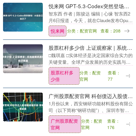
悦来网 GPT-5.3-Codex突然登场！AI能自己造自己了
智东西 作者 | 陈骏达 编辑 | 心缘 智东西2
月6日报道，今天，就在Claude发布Opus
4.6后的几分钟，OpenAI也推出了自家的
悦来网
分类：配资官网
查看：208
最新编程模型：GP....
股票杠杆多少倍 上证观察家 | 系统施策巩固壮大实体经济根基
□魏琪嘉 □实体经济是决定国家综合实力的
关键变量。全球产业发展的历史实践与新
中国经济社会发展的成就表明：谁掌握了
股票杠杆多
分类：配资
查看：
实体经济发展的主动权，谁就拥有了赢得
少倍
官网
77
国际竞争战略....
广州股票配资官网 科创债迈入股债联动新阶段 首批可转债发行受追捧
1月份以来，西安钢研功能材料股份有限公
司（以下简称“钢研功能”）、深圳市智胜
新电子科技股份有限公司（以下简称“智胜
广州股票配资
分类：配资
查看：
新电子”）在上交所成功发行全国首批科技
官网
官网
176
创新可转....