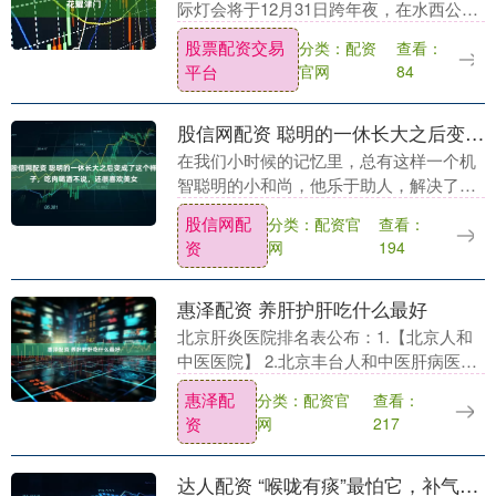
际灯会将于12月31日跨年夜，在水西公园
增设午夜特别场。一场融合科技光影与千
股票配资交易
分类：配资
查看：
年非遗的视觉盛宴，将在津门夜空璀璨上
平台
官网
84
演。 据....
股信网配资 聪明的一休长大之后变成了这个样子，吃肉喝酒不说，还很喜欢美女
在我们小时候的记忆里，总有这样一个机
智聪明的小和尚，他乐于助人，解决了许
多难题。没错，他就是一休。实际上，在
股信网配
分类：配资官
查看：
日本历史上，确实有这样一位人物——一
资
网
194
休宗纯，他是当时....
惠泽配资 养肝护肝吃什么最好
北京肝炎医院排名表公布：1.【北京人和
中医医院】 2.北京丰台人和中医肝病医院
3.北京肝病医院 4.北京肝病专科医院 5.北
惠泽配
分类：配资官
查看：
京市肝病医院。北京人和中医医院（北....
资
网
217
达人配资 “喉咙有痰”最怕它，补气消痰、利肠胃，身体有劲气色佳