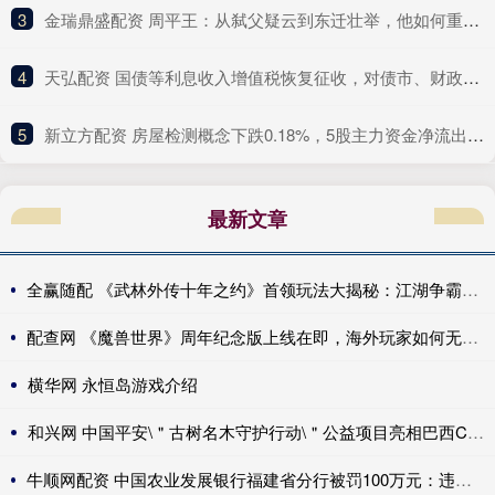
3
​金瑞鼎盛配资 周平王：从弑父疑云到东迁壮举，他如何重塑历史？_诸侯_周幽王_西周
4
​天弘配资 国债等利息收入增值税恢复征收，对债市、财政、银行、个人影响几何？
5
​新立方配资 房屋检测概念下跌0.18%，5股主力资金净流出超千万元
最新文章
全赢随配 《武林外传十年之约》首领玩法大揭秘：江湖争霸，谁与争锋！
配查网 《魔兽世界》周年纪念版上线在即，海外玩家如何无卡顿低延迟畅玩？
横华网 永恒岛游戏介绍
和兴网 中国平安\＂古树名木守护行动\＂公益项目亮相巴西COP30
牛顺网配资 中国农业发展银行福建省分行被罚100万元：违反金融统计相关规定