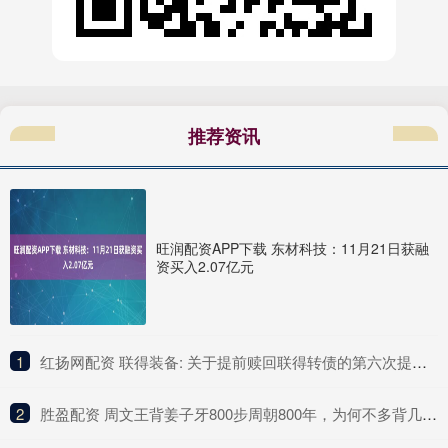
推荐资讯
旺润配资APP下载 东材科技：11月21日获融
资买入2.07亿元
1
​红扬网配资 联得装备: 关于提前赎回联得转债的第六次提示性公告
2
​胜盈配资 周文王背姜子牙800步周朝800年，为何不多背几步？因为他犯了个错_姬昌_智慧_命运