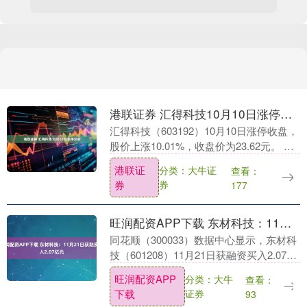
港联证券 汇得科技10月10日涨停分析
汇得科技（603192）10月10日涨停收盘，
股价上涨10.01%，收盘价为23.62元。 该
股于上午 10:48:55涨停。截止15:00:31未
港联证
分类：大牛证
查看：
打开涨停，封....
券
券
177
旺润配资APP下载 东材科技：11月21日获融资买入2.07亿元
同花顺（300033）数据中心显示，东材科
技（601208）11月21日获融资买入2.07亿
元，当前融资余额12.91亿元，占流通市值
旺润配资APP
分类：大牛
查看：
的7.33%，超过历史90....
下载
证券
93