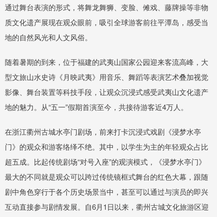
通过舞台表演的形式，将舞龙舞狮、变脸、傩戏、藤牌操等非物
质文化遗产展现在观众眼前，吸引全球游客前往平潭岛，感受当
地的自然风光和人文风俗。
随着暑期的到来，位于福建的武夷山国家公园迎来客流高峰，大
型文旅山水史诗《月映武夷》用音乐、舞蹈等表演艺术叠加视觉
影像、舞台装置等科技手段，让观众沉浸式感受武夷山文化遗产
地的魅力。从“五一”假期首演至今，共接待游客近4万人。
在浙江衢州古城水亭门剧场，前来打卡沉浸式戏剧《浸梦水亭
门》的观众和游客络绎不绝。其中，以学生为主的年轻观众占比
超五成。比起传统剧场“对号入座”的观演模式，《浸梦水亭门》
最大的不同就是观众可以跨过传统镜框式舞台的红色大幕，跟随
剧中角色穿行于各个历史场景当中，甚至可以通过与演员的即兴
互动直接参与剧情发展。自6月1日以来，衢州古城文化旅游区迎