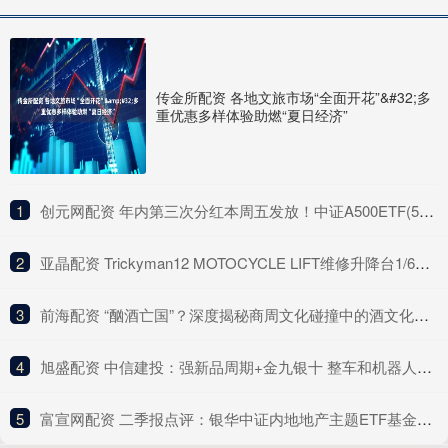
传金所配资 各地文旅市场“全面开花”&#32;多
重优惠多样体验助燃“夏日经济”
1
​创元网配资 年内第三次分红本周五发放！中证A500ETF(560510)冲击3连涨，A股市场“上台阶”行情有望延续
2
​亚晶配资 Trickyman12 MOTOCYCLE LIFT维修升降台1/6人偶配件包_材质_制品_变形
3
​前海配资 “酗酒亡国”？深度揭秘商周文化碰撞中的酒文化谜团_周朝_祭祀_青铜器
4
​旭盛配资 中信建投：强新品周期+金九银十 整车和机器人进入布局阶段
5
​富宣网配资 二季报点评：银华中证内地地产主题ETF基金季度涨幅-3.46%