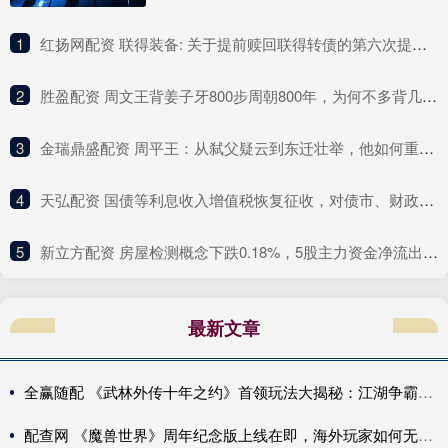
1
​红扬网配资 联得装备: 关于提前赎回联得转债的第六次提示性公告
2
​胜盈配资 周文王背姜子牙800步周朝800年，为何不多背几步？因为他犯了个错_姬昌_智慧_命运
3
​金瑞鼎盛配资 周平王：从弑父疑云到东迁壮举，他如何重塑历史？_诸侯_周幽王_西周
4
​天弘配资 国债等利息收入增值税恢复征收，对债市、财政、银行、个人影响几何？
5
​新立方配资 房屋检测概念下跌0.18%，5股主力资金净流出超千万元
最新文章
全赢随配 《武林外传十年之约》首领玩法大揭秘：江湖争霸，谁与争锋！
配查网 《魔兽世界》周年纪念版上线在即，海外玩家如何无卡顿低延迟畅玩？