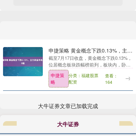
申捷策略 黄金概念下跌0.13%，主力资金净流出50股
截至7月17日收盘，黄金概念下跌0.13%，
位居概念板块跌幅榜前列，板块内，卧龙
新能、金一文化、福达合金等跌幅居前，
申捷策
分类：福建股票
查看：
股价上涨的有26只，涨幅居前的有衢州发
略
配资
164
展、海....
大牛证券文章已加载完成
大牛证券