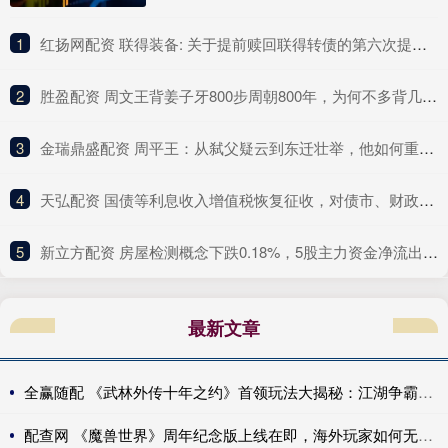
1
​红扬网配资 联得装备: 关于提前赎回联得转债的第六次提示性公告
2
​胜盈配资 周文王背姜子牙800步周朝800年，为何不多背几步？因为他犯了个错_姬昌_智慧_命运
3
​金瑞鼎盛配资 周平王：从弑父疑云到东迁壮举，他如何重塑历史？_诸侯_周幽王_西周
4
​天弘配资 国债等利息收入增值税恢复征收，对债市、财政、银行、个人影响几何？
5
​新立方配资 房屋检测概念下跌0.18%，5股主力资金净流出超千万元
最新文章
全赢随配 《武林外传十年之约》首领玩法大揭秘：江湖争霸，谁与争锋！
配查网 《魔兽世界》周年纪念版上线在即，海外玩家如何无卡顿低延迟畅玩？