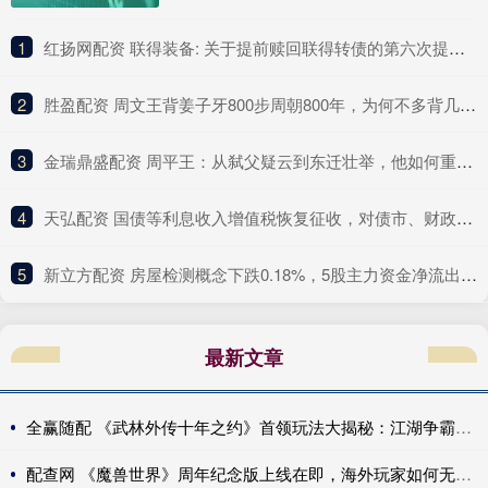
1
​红扬网配资 联得装备: 关于提前赎回联得转债的第六次提示性公告
2
​胜盈配资 周文王背姜子牙800步周朝800年，为何不多背几步？因为他犯了个错_姬昌_智慧_命运
3
​金瑞鼎盛配资 周平王：从弑父疑云到东迁壮举，他如何重塑历史？_诸侯_周幽王_西周
4
​天弘配资 国债等利息收入增值税恢复征收，对债市、财政、银行、个人影响几何？
5
​新立方配资 房屋检测概念下跌0.18%，5股主力资金净流出超千万元
最新文章
全赢随配 《武林外传十年之约》首领玩法大揭秘：江湖争霸，谁与争锋！
配查网 《魔兽世界》周年纪念版上线在即，海外玩家如何无卡顿低延迟畅玩？