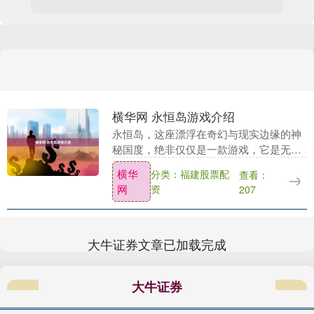
横华网 永恒岛游戏介绍
永恒岛，这座漂浮在奇幻与现实边缘的神
秘国度，绝非仅仅是一款游戏，它是无数
冒险者魂牵梦绕的童话秘境，更是2026年
横华
分类：福建股票配
查看：
怀旧浪潮中一颗璀璨的明珠。 踏入这片土
网
资
207
地，首先映....
大牛证券文章已加载完成
大牛证券