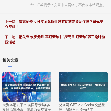
大牛证券提示：文章来自网络，不代表本站观点。
上一篇：
普惠配资 女性支原体阳性没有症状需要治疗吗？帮你安
心应对！
下一篇：
配先查 欢庆元旦·喜迎新年丨“庆元旦·迎新年”职工趣味游
园活动
相关文章
大资本配资平台 美国母亲与6岁
悦来网 GPT-5.3-Codex突然登
双胞胎遭枪杀，家暴前夫获孩子
场！AI能自己造自己了