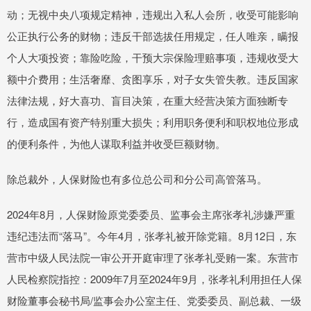
动；无视中央八项规定精神，违规出入私人会所，收受可能影响
公正执行公务的财物；违反干部选拔任用规定，任人唯亲，瞒报
个人大项投资；靠险吃险，干预大宗保险理赔事项，违规收受大
额中介费用；生活奢靡、贪图享乐，对子女失管失教。违反国家
法律法规，好大喜功、盲目决策，在重大经营决策方面独断专
行，造成国有资产特别重大损失；利用职务便利和职权地位形成
的便利条件，为他人谋取利益并收受巨额财物。
除总裁外，人保财险也有多位总公司和分公司高管落马。
2024年8月，人保财险原党委委员、监事会主席张孝礼涉嫌严重
违纪违法而“落马”。今年4月，张孝礼被开除党籍。8月12日，东
营市中级人民法院一审公开开庭审理了张孝礼受贿一案。东营市
人民检察院指控：2009年7月至2024年9月，张孝礼利用担任人保
财险董事会秘书局/监事会办公室主任、党委委员、副总裁、一级