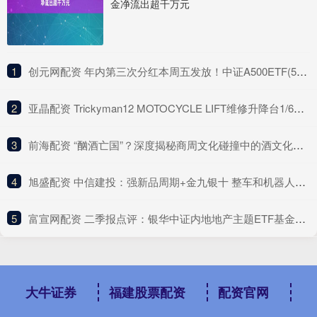
金净流出超千万元
1
​创元网配资 年内第三次分红本周五发放！中证A500ETF(560510)冲击3连涨，A股市场“上台阶”行情有望延续
2
​亚晶配资 Trickyman12 MOTOCYCLE LIFT维修升降台1/6人偶配件包_材质_制品_变形
3
​前海配资 “酗酒亡国”？深度揭秘商周文化碰撞中的酒文化谜团_周朝_祭祀_青铜器
4
​旭盛配资 中信建投：强新品周期+金九银十 整车和机器人进入布局阶段
5
​富宣网配资 二季报点评：银华中证内地地产主题ETF基金季度涨幅-3.46%
大牛证券
福建股票配资
配资官网