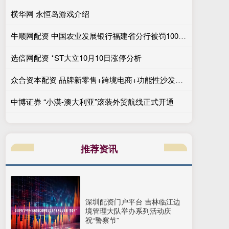
横华网 永恒岛游戏介绍
牛顺网配资 中国农业发展银行福建省分行被罚100万元：违反金融统计相关规定
选倍网配资 *ST大立10月10日涨停分析
众合资本配资 品牌新零售+跨境电商+功能性沙发+非美市场, 4天3板! 还有机会吗?
中博证券 “小漠-澳大利亚”滚装外贸航线正式开通
推荐资讯
深圳配资门户平台 吉林临江边
境管理大队举办系列活动庆
祝“警察节”