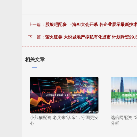
上一篇：
股般吧配资 上海AI大会开幕 各企业展示最新技
下一篇：
萤火证券 大悦城地产拟私有化退市 计划斥资29.
相关文章
小煎猫配资 老兵来“认亲”，守国更安
选倍网配资 *
心
分析