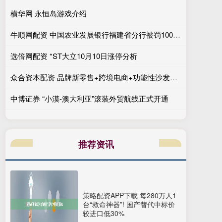
横华网 永恒岛游戏介绍
牛顺网配资 中国农业发展银行福建省分行被罚100万元：违反金融统计相关规定
选倍网配资 *ST大立10月10日涨停分析
众合资本配资 品牌新零售+跨境电商+功能性沙发+非美市场, 4天3板! 还有机会吗?
中博证券 “小漠-澳大利亚”滚装外贸航线正式开通
推荐资讯
策略配资APP下载 每280万人1
台“救命神器”! 国产替代中标价
较进口低30%