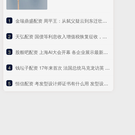
1
​金瑞鼎盛配资 周平王：从弑父疑云到东迁壮举，他如何重塑历史？_诸侯_周幽王_西周
2
​天弘配资 国债等利息收入增值税恢复征收，对债市、财政、银行、个人影响几何？
3
​股般吧配资 上海AI大会开幕 各企业展示最新技术
4
​钱坛子配资 17年来首次 法国总统马克龙访英 重启英欧关系新篇章
5
​恒信配资 考发型设计师证书有什么用 发型设计师证书如何报名考试