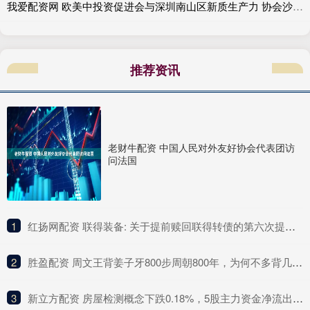
我爱配资网 欧美中投资促进会与深圳南山区新质生产力 协会沙特办事处同步揭牌 首批项目总投资达50亿美元
推荐资讯
老财牛配资 中国人民对外友好协会代表团访
问法国
1
​红扬网配资 联得装备: 关于提前赎回联得转债的第六次提示性公告
2
​胜盈配资 周文王背姜子牙800步周朝800年，为何不多背几步？因为他犯了个错_姬昌_智慧_命运
3
​新立方配资 房屋检测概念下跌0.18%，5股主力资金净流出超千万元