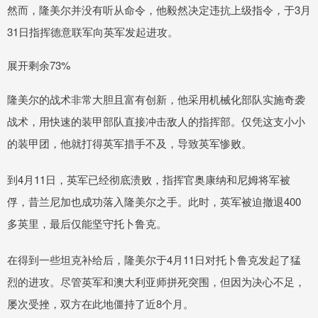
然而，隆美尔并没有听从命令，他毅然决定违抗上级指令，于3月
31日指挥德意联军向英军发起进攻。
展开剩余73%
隆美尔的战术非常大胆且富有创新，他采用机械化部队实施奇袭
战术，用快速的装甲部队直接冲击敌人的指挥部。仅凭这支小小
的装甲团，他就打得英军措手不及，导致英军惨败。
到4月11日，英军已经彻底溃败，指挥官奥康纳和尼姆将军被
俘，昔兰尼加也成功落入隆美尔之手。此时，英军被迫撤退400
多英里，最后仅能坚守托卜鲁克。
在得到一些坦克补给后，隆美尔于4月11日对托卜鲁克发起了猛
烈的进攻。尽管英军和澳大利亚师拼死突围，但因为决心不足，
屡次受挫，双方在此地僵持了近8个月。