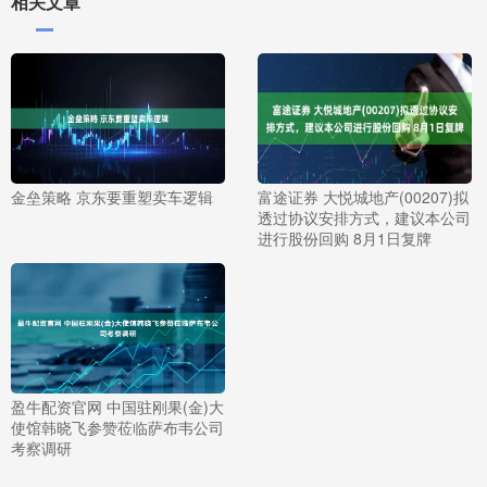
相关文章
金垒策略 京东要重塑卖车逻辑
富途证券 大悦城地产(00207)拟
透过协议安排方式，建议本公司
进行股份回购 8月1日复牌
盈牛配资官网 中国驻刚果(金)大
使馆韩晓飞参赞莅临萨布韦公司
考察调研