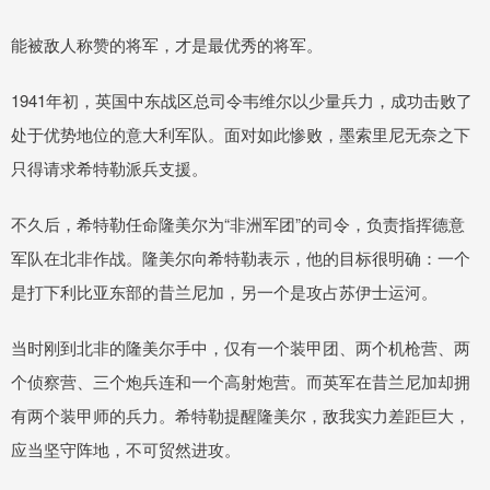
能被敌人称赞的将军，才是最优秀的将军。
1941年初，英国中东战区总司令韦维尔以少量兵力，成功击败了
处于优势地位的意大利军队。面对如此惨败，墨索里尼无奈之下
只得请求希特勒派兵支援。
不久后，希特勒任命隆美尔为“非洲军团”的司令，负责指挥德意
军队在北非作战。隆美尔向希特勒表示，他的目标很明确：一个
是打下利比亚东部的昔兰尼加，另一个是攻占苏伊士运河。
当时刚到北非的隆美尔手中，仅有一个装甲团、两个机枪营、两
个侦察营、三个炮兵连和一个高射炮营。而英军在昔兰尼加却拥
有两个装甲师的兵力。希特勒提醒隆美尔，敌我实力差距巨大，
应当坚守阵地，不可贸然进攻。