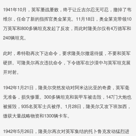
1941年10月，英军屡战屡败，终于让丘吉尔忍无可忍，撤掉了韦
维尔，任命了新的指挥官奥金莱克。11月18日，奥金莱克带领10
万英军和800多辆坦克发起了反攻，而此时隆美尔仅有4万德军和
240辆坦克。
此时，希特勒再次下达命令，要求隆美尔撤退待援，不要和英军
硬拼。可隆美尔再次违抗命令，下令德军在沙漠中与英军坦克展
开对射。
1942年1月21日，隆美尔突然发动对阿米达比亚的奇袭，英军毫
无准备，损失惨重。300多辆坦克和装甲车被击毁，147门大炮也
被摧毁，935名英军士兵被俘。1月28日，隆美尔又攻下班加西，
缴获大量战略物资和1300辆卡车。
1942年5月26日，隆美尔再次对英军集结的托卜鲁克发动猛烈进