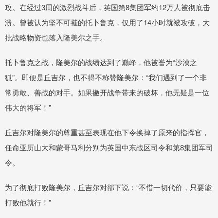
攻。在经过3周的激烈战斗后，英国第8集团军约12万人被彻底击
溃。曾被认为坚不可摧的托卜鲁克，仅用了14小时就被攻破，大
批战略物资也落入隆美尔之手。
托卜鲁克之战，隆美尔的战绩达到了巅峰，他被誉为“沙漠之
狐”。即便是丘吉尔，也不得不称赞隆美尔：“我们遇到了一个非
常勇敢、善战的对手。如果撇开战争带来的破坏，他无疑是一位
伟大的将军！”
丘吉尔对隆美尔的尊重甚至表现在他下令换掉了原来的指挥官，
任命亚历山大和蒙哥马利分别为英国中东战区司令和第8集团军司
令。
为了彻底打败隆美尔，丘吉尔对部下说：“不惜一切代价，只要能
打败他就行！”